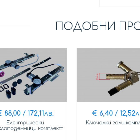
ПОДОБНИ ПР
€
88,00
/
172,11
лв.
€
6,40
/
12,52
л
Електрически
Ключалки голи комп
лоподемници комплект