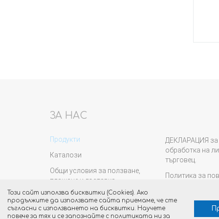
Неналичен
ЗА НАС
Продукти
ДЕКЛАРАЦИЯ за 
обработка на ли
Каталози
търговец.
Общи условия за ползване,
Политика за по
плащане и доставка
Новини
Този сайт използва бисквитки (Cookies). Ако
продължите да използвате сайта приемаме, че сте
П
съгласни с използването на бисквитки. Научете
повече за тях и се запознайте с политиката ни за