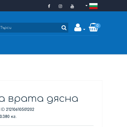
0
а врата дясна
 ID
21210610501202
0.380 кг.