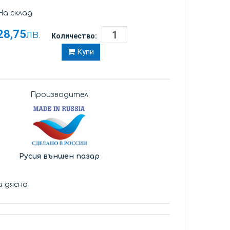
а склад
28,75
лв.
Количество:
Купи
Производител
Русия външен пазар
а дясна