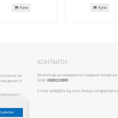
Купи
Купи
КОНТАКТИ
Можете да ни намерите на следните телефони:
съгласие за
GSM:
0888220889
чни данни от
E-mail: lada@bhv-bg.com; bhvbg.com@gmail.c
верителност
риемам