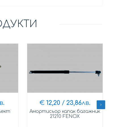
ОДУКТИ
в.
€
12,20
/
23,86
лв.
лект
Амортисьор капак багажник
Жил
21210 FENOX