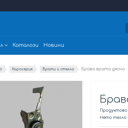
л
Каталози
Новини
Брава врата дясна
о
Каросерия
Врати и стъкла
Брав
Продуктово
Нето тегло