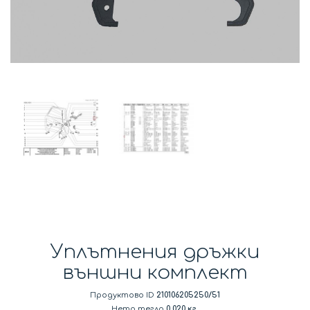
Уплътнения дръжки
външни комплект
Продуктово ID
210106205250/51
Нето тегло
0.020 кг.