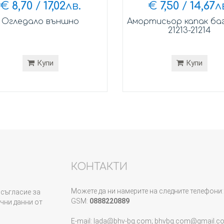
€
8,70
/
17,02
лв.
€
7,50
/
14,67
л
Огледало външно
Амортисьор капак ба
21213-21214
Купи
Купи
КОНТАКТИ
Можете да ни намерите на следните телефони:
съгласие за
GSM:
0888220889
чни данни от
E-mail: lada@bhv-bg.com; bhvbg.com@gmail.c