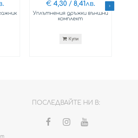
в.
€
4,30
/
8,41
лв.
гажник
Уплътнения дръжки външни
Амор
комплект
Купи
ПОСЛЕДВАЙТЕ НИ В:
om