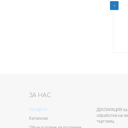
лв.
€
31,00
/
60,63
лв.
а пълен
Ремонтен комплект
уплътнения стъкла врати
21213-21214
Купи
ЗА НАС
Продукти
ДЕКЛАРАЦИЯ за 
обработка на ли
Каталози
търговец.
Общи условия за ползване,