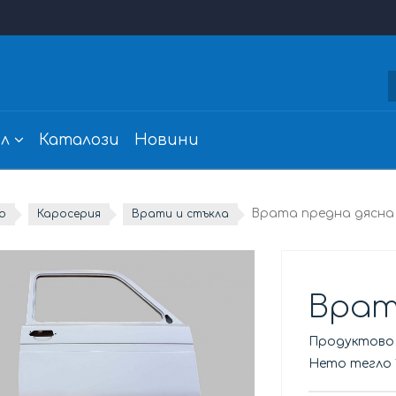
л
Каталози
Новини
Врата предна дясна
о
Каросерия
Врати и стъкла
Врат
Продуктово
Нето тегло