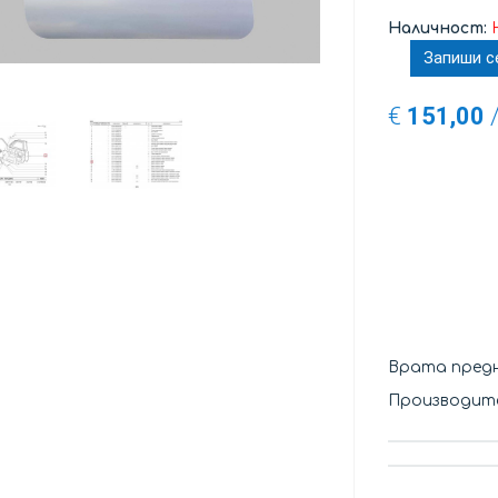
Наличност:
Запиши с
€
151,00
Врата предн
Производит