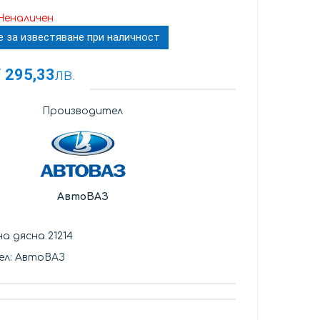
Неналичен
е за известяване при наличност
/
295,33
лв.
Производител
АвтоВАЗ
а дясна 21214
ел: АвтоВАЗ