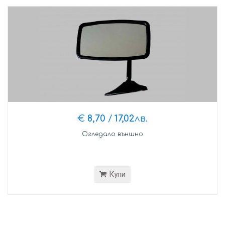
€
8,70
/
17,02
лв.
Огледало външно
Купи