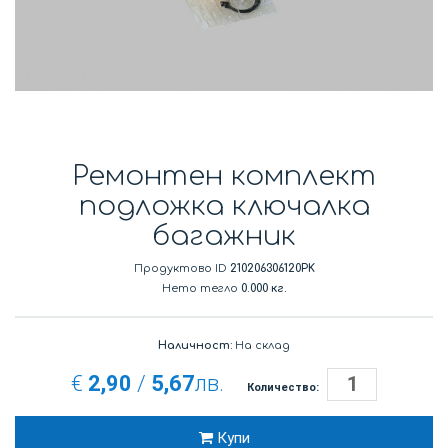
Ремонтен комплект
подложка ключалка
багажник
Продуктово ID
210206306120PK
Нето тегло
0.000 кг.
Наличност:
На склад
€
2,90
/
5,67
лв.
Количество:
Купи