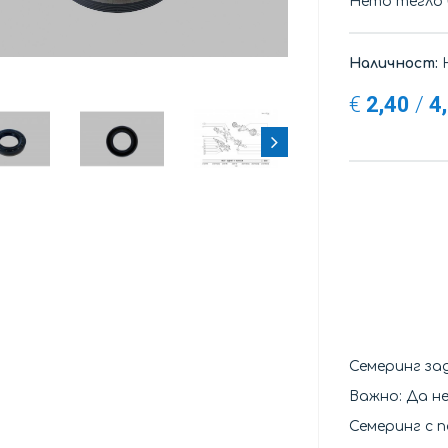
Нето тегло
Наличност:
Н
€
2,40
/
4
Семеринг за
Важно: Да н
Семеринг с п