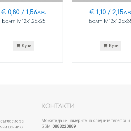
€
0,80
/
1,56
лв.
€
1,10
/
2,15
лв
Болт М12х1.25х25
Болт М12х1.25х3
Купи
Купи
КОНТАКТИ
Можете да ни намерите на следните телефони:
съгласие за
GSM:
0888220889
чни данни от