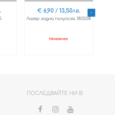
.
€
6,90
/
13,50
лв.
5
Лагер задна полуоска 180508
Лагер
Неналичен
ПОСЛЕДВАЙТЕ НИ В: