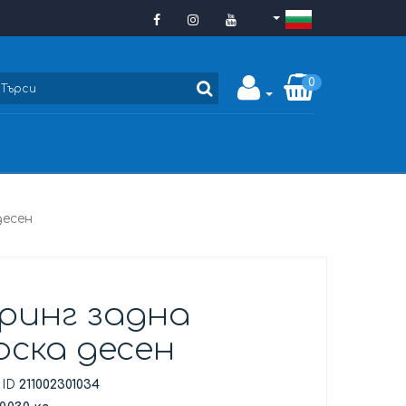
0
десен
ринг задна
оска десен
 ID
211002301034