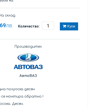
0.030 кг.
а склад
,69
лв.
Купи
Количество:
Производител
АвтоВАЗ
дна полуоска десен
е се монтира обратно !
осока. Десен.