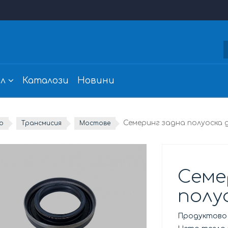
л
Каталози
Новини
Семеринг задна полуоска 
о
Трансмисия
Мостове
Семе
полу
Продуктово