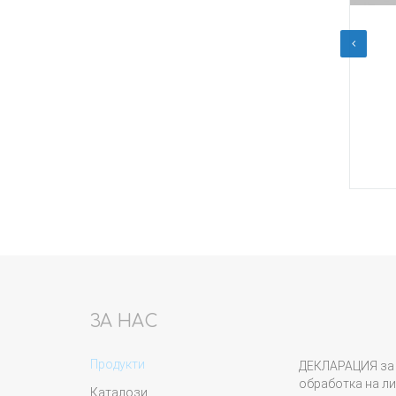
.
€
1,80
/
3,52
лв.
30
Шпилка М12х1.25х40
Купи
ЗА НАС
Продукти
ДЕКЛАРАЦИЯ за 
обработка на ли
Каталози