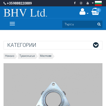
+359888220889
0
Toggle
navigation
КАТЕГОРИИ
Начало
Трансмисия
Мостове