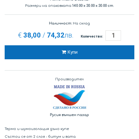
Размери на опаковката
140.00
x
30.00
x
30.00 cm.
Наличност:
На склад
€
38,00
/
74,32
лв.
Количество:
Купи
Производител
Русия външен пазар
Термо и шумоизолация дъно купе
Състои се от 2 слоя - битум и вата