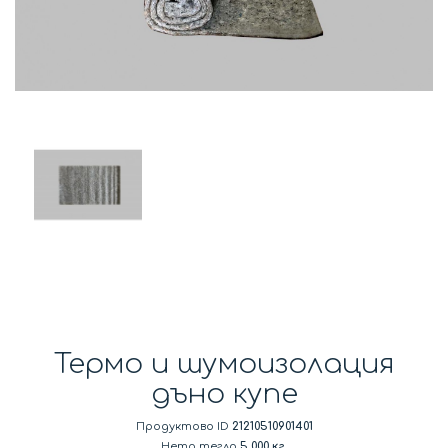
Термо и шумоизолация
дъно купе
Продуктово ID
21210510901401
Нето тегло
5.000 кг.