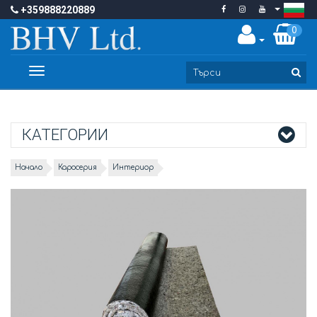
+359888220889
0
Toggle
navigation
КАТЕГОРИИ
Начало
Каросерия
Интериор