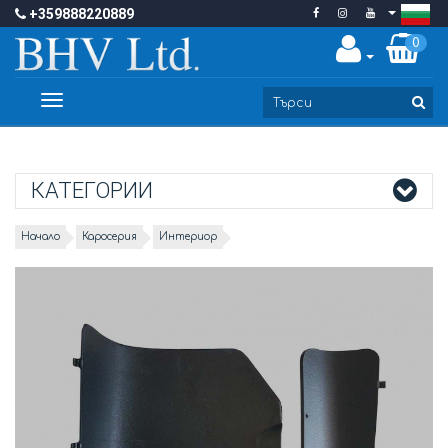
+359888220889
0
Toggle
navigation
КАТЕГОРИИ
Начало
Каросерия
Интериор