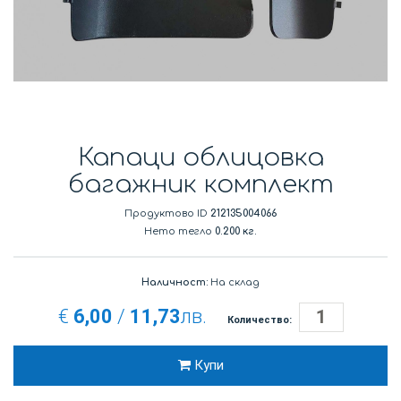
Капаци облицовка
багажник комплект
Продуктово ID
212135004066
Нето тегло
0.200 кг.
Наличност:
На склад
€
6,00
/
11,73
лв.
Количество:
Купи