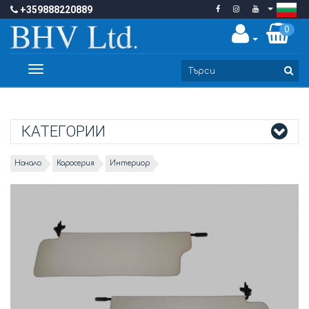
+359888220889
0
Toggle
navigation
КАТЕГОРИИ
Начало
Каросерия
Интериор