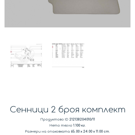
Сенници 2 броя комплект
Продуктово ID
212138204010/11
Нето тегло
1.100 кг.
Размери на опаковката
65.00
x
24.00
x
11.00 cm.