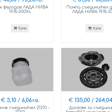
к феродов ЛАДА НИВА
Помпа съединител 
1976-2009г.
ЛАДА НИВА 1976-20
Купи
Купи
€
3,10
/
6,06
лв.
€
135,00
/
264,0
нче съединител 21210 -
Дискове за съедин