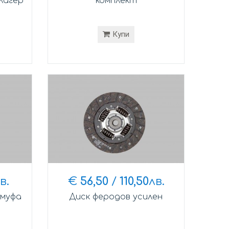
лагер
комплект
Купи
в.
€
56,50
/
110,50
лв.
 муфа
Диск феродов усилен