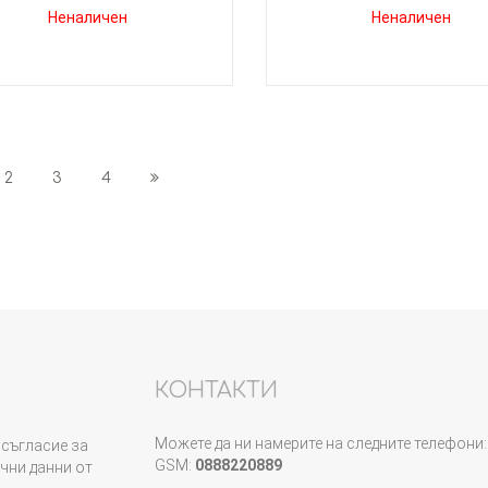
Неналичен
Неналичен
2
3
4
КОНТАКТИ
Можете да ни намерите на следните телефони:
съгласие за
GSM:
0888220889
чни данни от