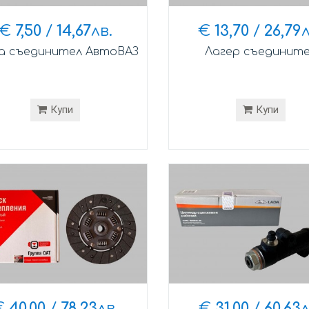
€
7,50
/
14,67
лв.
€
13,70
/
26,79
л
а съединител АвтоВАЗ
Лагер съединит
Купи
Купи
€
40,00
/
78,23
лв.
€
31,00
/
60,63
л