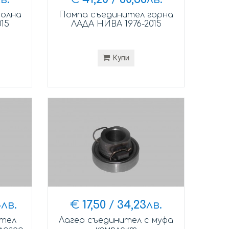
долна
Помпа съединител горна
15
ЛАДА НИВА 1976-2015
Купи
4
лв.
€
17,50
/
34,23
лв.
ител
Лагер съединител с муфа