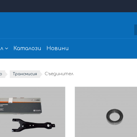
л
Каталози
Новини
Съединител
о
Трансмисия