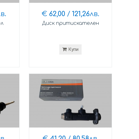
в.
€
62,00
/
121,26
лв.
ел
Диск притискателен
Купи
в.
€
41,20
/
80,58
лв.