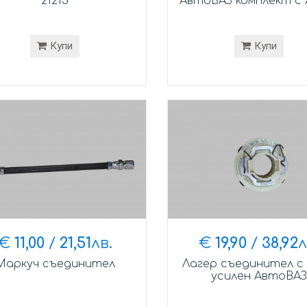
21213
АвтоВАЗ комплект с 
Купи
Купи
€
11,00
/
21,51
лв.
€
19,90
/
38,92
л
Маркуч съединител
Лагер съединител с
усилен АвтоВАЗ