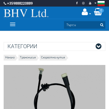
+359888220889
0
Toggle
navigation
КАТЕГОРИИ
Начало
Трансмисия
Скоростна кутия