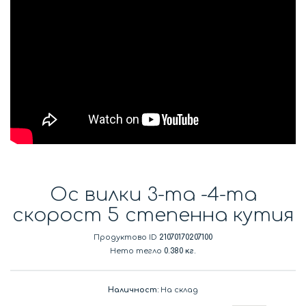
Ос вилки 3-та -4-та
скорост 5 степенна кутия
Продуктово ID
21070170207100
Нето тегло
0.380 кг.
Наличност:
На склад