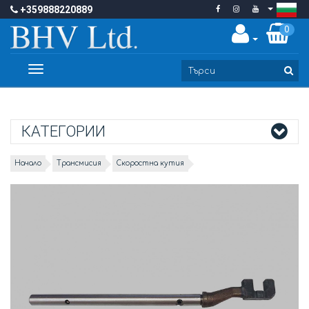
+359888220889
0
Toggle
navigation
КАТЕГОРИИ
Начало
Трансмисия
Скоростна кутия