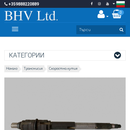
+359888220889
0
Toggle
navigation
КАТЕГОРИИ
Начало
Трансмисия
Скоростна кутия