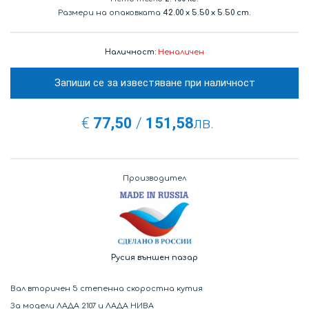
Размери на опаковката
42.00
x
5.50
x
5.50 cm.
Наличност:
Неналичен
Запиши се за известяване при наличност
€
77,50
/
151,58
лв.
Производител
Русия външен пазар
Вал вторичен 5 степенна скоростна кутия
За модели ЛАДА 2107 и ЛАДА НИВА