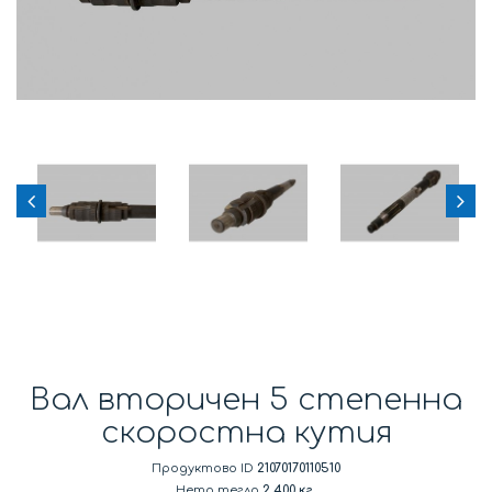
Вал вторичен 5 степенна
скоростна кутия
Продуктово ID
21070170110510
Нето тегло
2.400 кг.