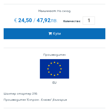
Наличност:
На склад
€
24,50
/
47,92
лв.
Количество:
Купи
Производител
EU
Шалтер стартер 2110.
Производител "Елпром - Елхово" ,България