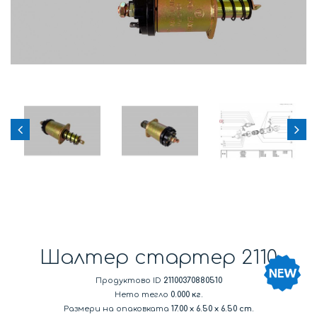
Шалтер стартер 2110
Продуктово ID
21100370880510
Нето тегло
0.000 кг.
Размери на опаковката
17.00
x
6.50
x
6.50 cm.