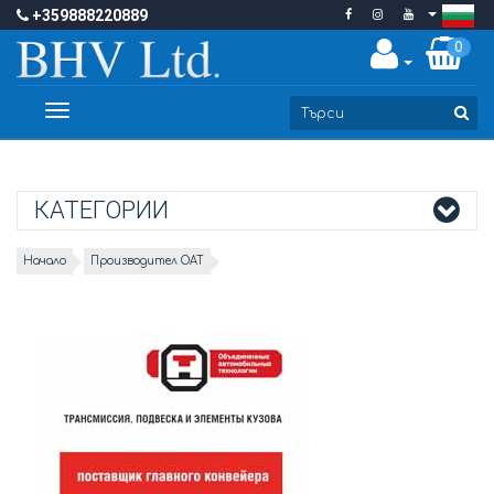
+359888220889
0
Toggle
navigation
КАТЕГОРИИ
Начало
Производител OAT