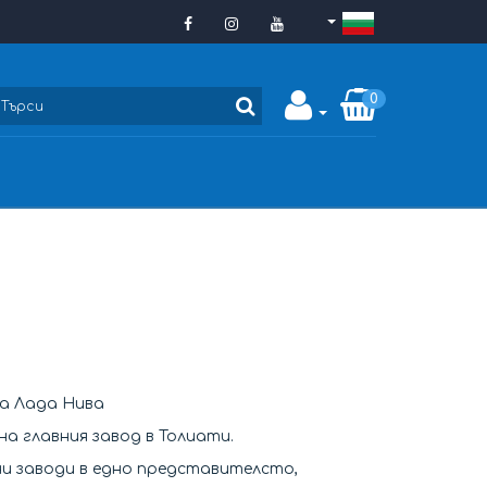
0
а Лада Нива
на главния завод в Толиати.
и заводи в едно представителсто,