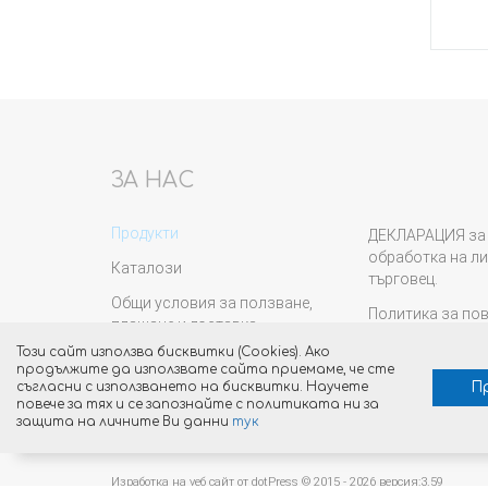
ЗА НАС
Продукти
ДЕКЛАРАЦИЯ за 
обработка на ли
Каталози
търговец.
Общи условия за ползване,
Политика за по
плащане и доставка
Новини
Този сайт използва бисквитки (Cookies). Ако
продължите да използвате сайта приемаме, че сте
П
съгласни с използването на бисквитки. Научете
повече за тях и се запознайте с политиката ни за
защита на личните Ви данни
тук
Изработка на уеб сайт от dotPress © 2015 - 2026 версия:3.59