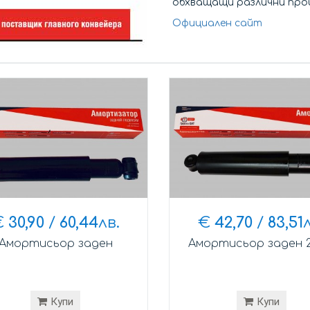
обхващащи различни прои
Официален сайт
€
30,90
/
60,44
лв.
€
42,70
/
83,51
Амортисьор заден
Амортисьор заден 2
Купи
Купи