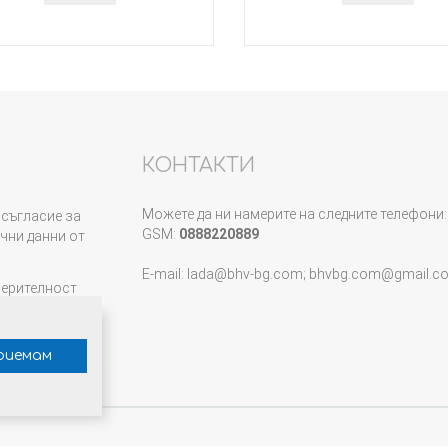
КОНТАКТИ
Можете да ни намерите на следните телефони:
съгласие за
GSM:
0888220889
чни данни от
E-mail: lada@bhv-bg.com; bhvbg.com@gmail.c
верителност
риемам