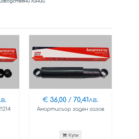
зводствени линии.
лв.
€
36,00
/
70,41
лв.
1214
Амортисьор заден газов
Купи