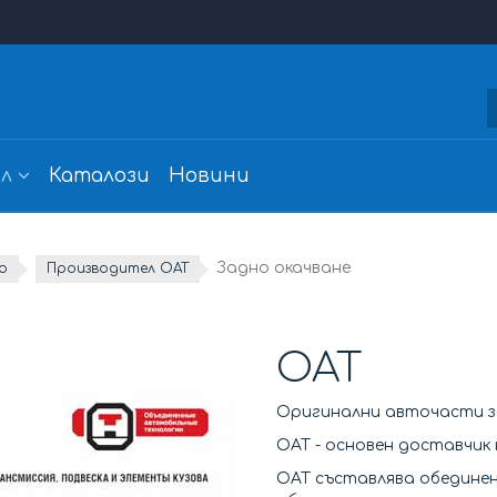
л
Каталози
Новини
Задно окачване
о
Производител OAT
OAT
Оригинални авточасти з
ОАТ - основен доставчик 
ОАТ съставлява обединен