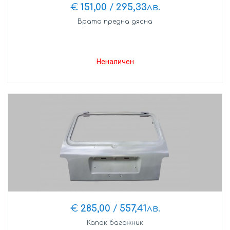
€
151,00
/
295,33
лв.
Врата предна дясна
Неналичен
€
285,00
/
557,41
лв.
Капак багажник