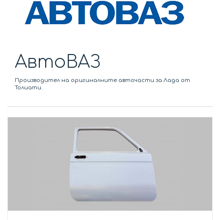
АвтоВАЗ
Производител на оригиналните авточасти за Лада от
Толиати.