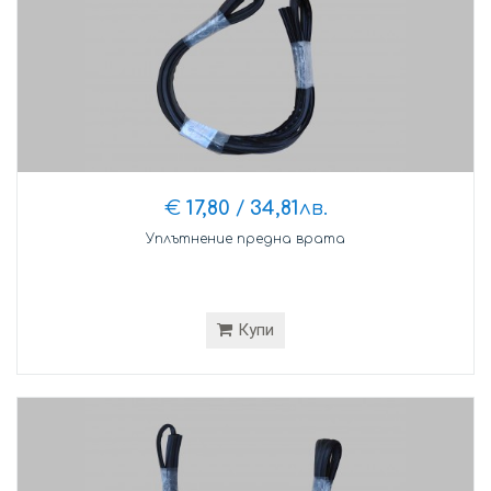
€
17,80
/
34,81
лв.
Уплътнение предна врата
Купи