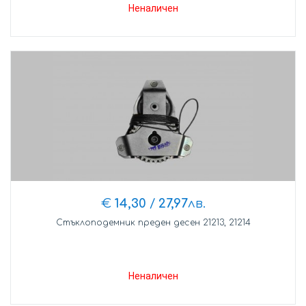
Неналичен
€
14,30
/
27,97
лв.
Стъклоподемник преден десен 21213, 21214
Неналичен