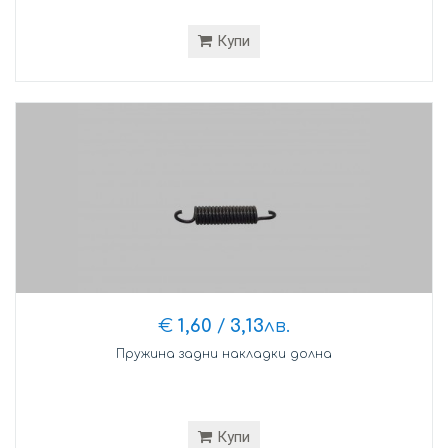
Купи
€
1,60
/
3,13
лв.
Пружина задни накладки долна
Купи