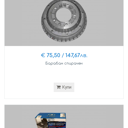
€
75,50
/
147,67
лв.
Барабан спирачен
Купи