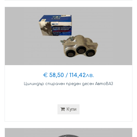
€
58,50
/
114,42
лв.
Цилиндър спирачен преден десен АвтоВАЗ
Купи