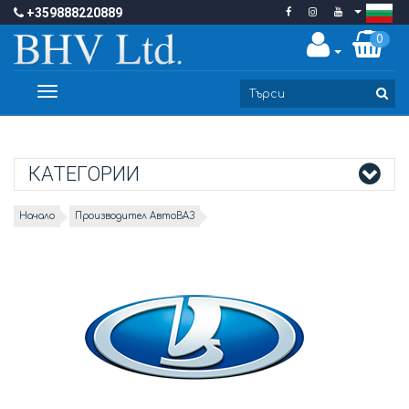
+359888220889
0
Toggle
navigation
КАТЕГОРИИ
Начало
Производител АвтоВАЗ