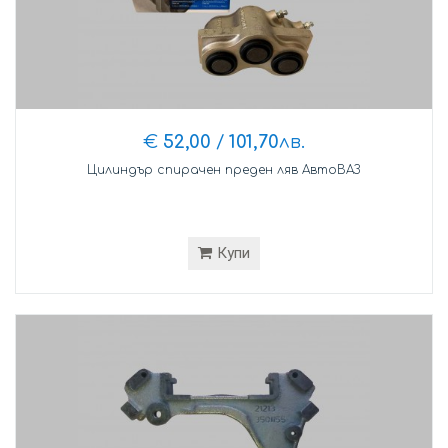
€
52,00
/
101,70
лв.
Цилиндър спирачен преден ляв АвтоВАЗ
Купи