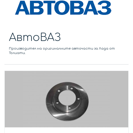
АвтоВАЗ
Производител на оригиналните авточасти за Лада от
Толиати.