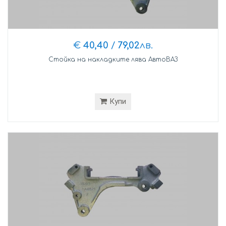
€
40,40
/
79,02
лв.
Стойка на накладките лява АвтоВАЗ
Купи