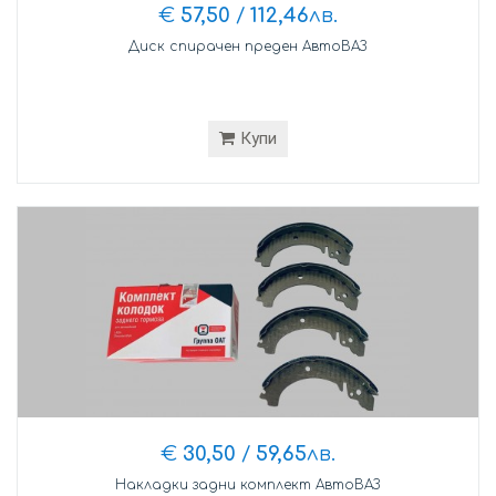
€
57,50
/
112,46
лв.
Диск спирачен преден АвтоВАЗ
Купи
€
30,50
/
59,65
лв.
Накладки задни комплект АвтоВАЗ