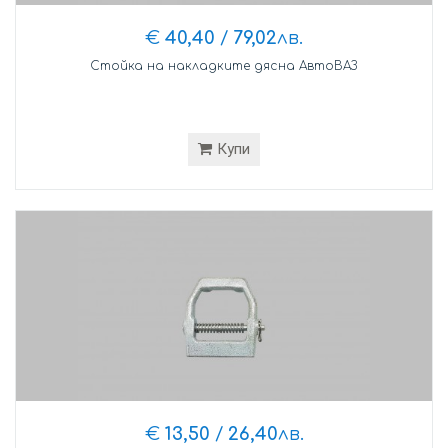
€
40,40
/
79,02
лв.
Стойка на накладките дясна АвтоВАЗ
Купи
€
13,50
/
26,40
лв.