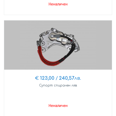
Неналичен
€
123,00
/
240,57
лв.
Супорт спирачен ляв
Неналичен