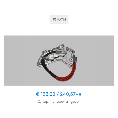
Купи
€
123,00
/
240,57
лв.
Супорт спирачен десен