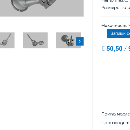
Нето тегло
Размери на 
Наличност:
Запиши с
€
50,50
/
Помпа масл
Производит