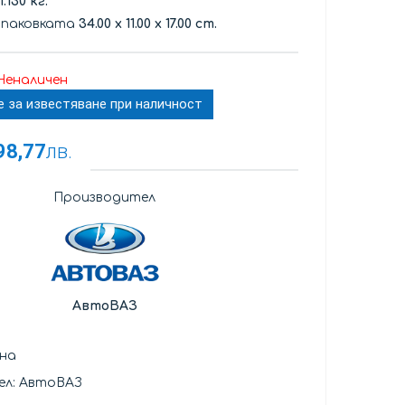
1.130 кг.
опаковката
34.00
x
11.00
x
17.00 cm.
Неналичен
е за известяване при наличност
98,77
лв.
Производител
АвтоВАЗ
ена
ел: АвтоВАЗ