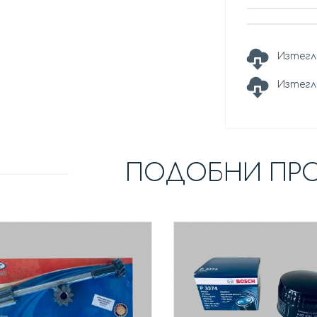
Изтегл
Изтегл
ПОДОБНИ ПР