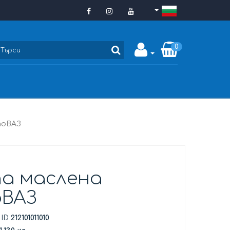
0
тоВАЗ
а маслена
ВАЗ
 ID
212101011010