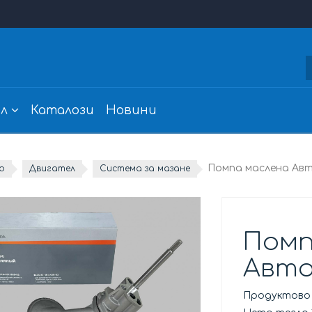
л
Каталози
Новини
Помпа маслена Ав
о
Двигател
Система за мазане
Помп
Авто
Продуктово