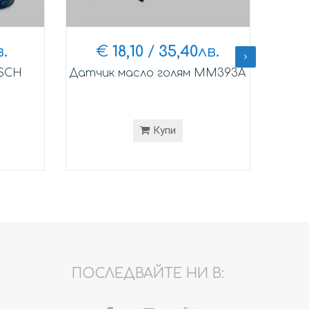
в.
€
18,10
/
35,40
лв.
SCH
Датчик масло голям MM393A
Ва
Купи
ПОСЛЕДВАЙТЕ НИ В: