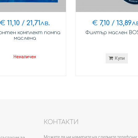
€
11,10
/
21,71
лв.
€
7,10
/
13,89
л
онтен комплект помпа
Филтър маслен BO
маслена
Неналичен
Купи
КОНТАКТИ
Можете да ни намерите на следните телефони:
съгласие за