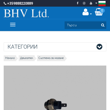
+359888220889
0
Toggle
navigation
КАТЕГОРИИ
Начало
Двигател
Система за мазане