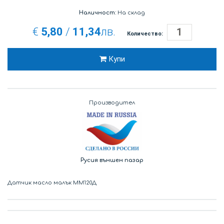
Наличност:
На склад
€
5,80
/
11,34
лв.
Количество:
Купи
Производител
Русия външен пазар
Датчик масло малък ММ120Д