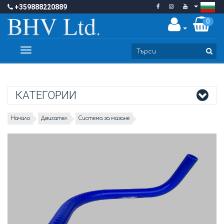
+359888220889
0
Toggle
navigation
КАТЕГОРИИ
Начало
Двигател
Система за мазане