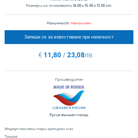
Размери на опаковката
36.00
x
15.00
x
12.00 cm.
Наличност:
Неналичен
Запиши се за известяване при наличност
€
11,80
/
23,08
лв.
Производител
Русия външен пазар
Маркуч маслени пари армиран син.
Тунинг.