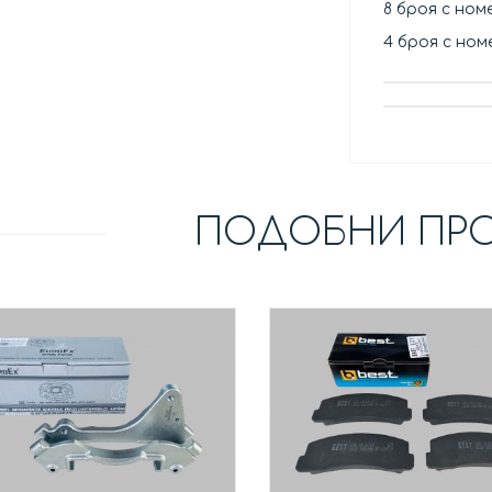
8 броя с номе
4 броя с номе
ПОДОБНИ ПР