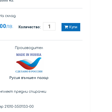
0.000 кг.
а склад
,00
лв.
Купи
Количество:
Производител
Русия външен пазар
мплект предни спирачки
р 21010-3501133-00