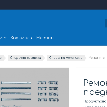
л
Каталози
Новини
Ремонтен 
о
Спирачна система
Спирачни механизми
Ремо
пред
Продуктово