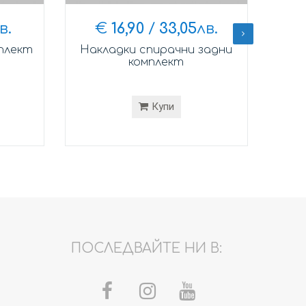
в.
€
16,90
/
33,05
лв.
плект
Накладки спирачни задни
Пр
комплект
Купи
ПОСЛЕДВАЙТЕ НИ В: