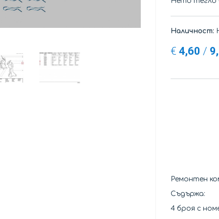
Нето тегло
Наличност:
Н
€
4,60
/
9
Ремонтен ко
Съдържа:
4 броя с номе