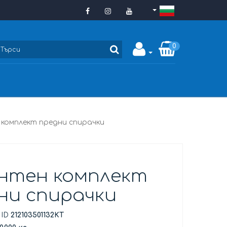
0
комплект предни спирачки
нтен комплект
ни спирачки
 ID
212103501132KT