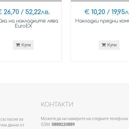
€
26,70
/
52,22
лв.
€
10,20
/
19,95
л
ка на накладките лява
Накладки предни ком
EuroEX
Купи
Купи
КОНТАКТИ
Можете да ни намерите на следните телефони:
съгласие за
GSM:
0888220889
чни данни от