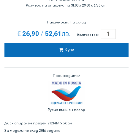
Размери на опаковката
31.00
x
29.00
x
6.50 cm.
Наличност:
На склад
€
26,90
/
52,61
лв.
Количество:
Купи
Производител
Русия външен пазар
Диск спирачен преден 21214M Урбан
За моделите след 2016 година