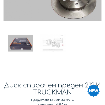
Диск спирачен преден 21214
TRUCKMAN
Продуктово ID
212143501070TC
Нето тегло
4.990 кг.