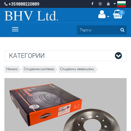
+359888220889
0
Toggle
navigation
КАТЕГОРИИ
Начало
Спирачна система
Спирачни механизми