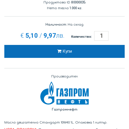
Продуктово ID
80000035
Нето тегло
1.000 кг.
Наличност:
На склад
€
5,10
/
9,97
лв.
Количество:
Купи
Производител
Газпромнефт
Масло двигателно Стандарт 10W40 1L. Опаковка 1 литър.