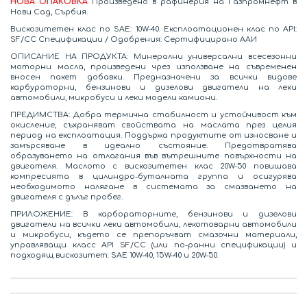
НОВА ОПАКОВКА
Произведено в рафинерия на Газпромнефт в
Нови Сад, Сърбия.
Вискозитетен клас по SAE: 10W-40. Eксплоатационен клас по API:
SF/CC Спецификации / Одобрения: Сертифицирано ААИ
ОПИСАНИЕ НА ПРОДУКТА: Минерални универсални всесезонни
моторни масла, произведени чрез използване на съвременен
вносен пакет добавки. Предназначени за всички видове
карбураторни, бензинови и дизелови двигатели на леки
автомобили, микробуси и леки модели камиони.
ПРЕДИМСТВА: Добра термична стабилност и устойчивост към
окисление, съхраняват свойствата на маслата през целия
период на експлоатация. Поддържа продуктите от износване и
замърсяване в идеално състояние. Предотвратява
образуването на отлагания във вътрешните повърхности на
двигателя. Маслото с вискозитетен клас 20W-50 повишава
компресията в цилиндро-буталната группа и осигурява
необходимото налягане в системата за смазването на
двигателя с дълъг пробег.
ПРИЛОЖЕНИЕ: В карбораторните, бензинови и дизелови
двигатели на всички леки автомобили, лекотоварни автомобили
и микробуси, където се препоръчват смазочни материали,
управляващи класс API SF/CC (или по-ранни спецификации) и
подходящ вискозитет: SAE 10W-40, 15W-40 и 20W-50.