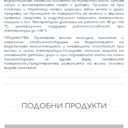
водоустойчива смазка на основата на минерално масло, литиев
сапун и високоефективен пакет с добавки. Прилага се при
плъзгащи и търкалящи лагери, шарнири, зъбни колела и други
предавки, на триещите се повърхности на колесни и верижни
превозни средства, в индустриални механизми, електрически
машини и т.н.. Температурен диапазон на работа от -40 до +120
°С, краткосрочно поддържа работоспособност при
температура до +130 °С.
ПРЕДИМСТВА: Притежава висока колоидна, химическа и
механична стабилност.Издържа на въздействието на
вода.Запазва консистенцияна и смазващата способност при
високи и ниски температури.Осигурява отлична защита на
смазваните детайли, дори и при подложените части на силно
триене.Задържа се здраво върху смазваните
повърхности.Предотвратява развитието на всички основни
видове износване.
ПОДОБНИ ПРОДУКТИ