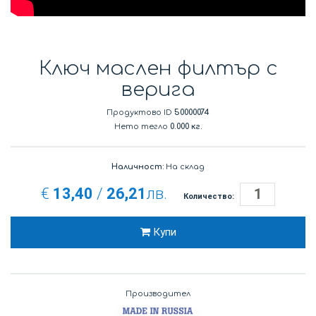
Ключ маслен филтър с
верига
Продуктово ID
50000074
Нето тегло
0.000 кг.
Наличност:
На склад
€
13,40
/
26,21
лв.
Количество:
Купи
Производител