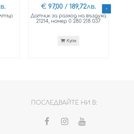
в.
€
97,00
/
189,72
лв.
илтър
Датчик за разход на въздуха
Датчи
21214, номер 0 280 218 037
212
Купи
ПОСЛЕДВАЙТЕ НИ В: