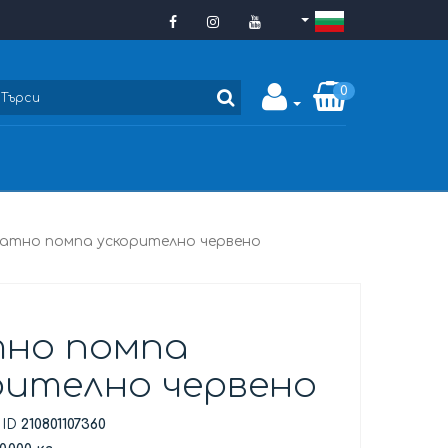
0
атно помпа ускорително червено
но помпа
рително червено
 ID
210801107360