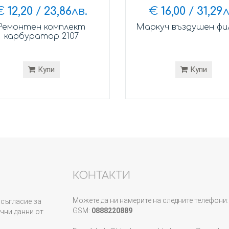
€
12,20
/
23,86
лв.
€
16,00
/
31,29
л
Ремонтен комплект
Маркуч въздушен ф
карбуратор 2107
Купи
Купи
КОНТАКТИ
Можете да ни намерите на следните телефони:
съгласие за
GSM:
0888220889
чни данни от