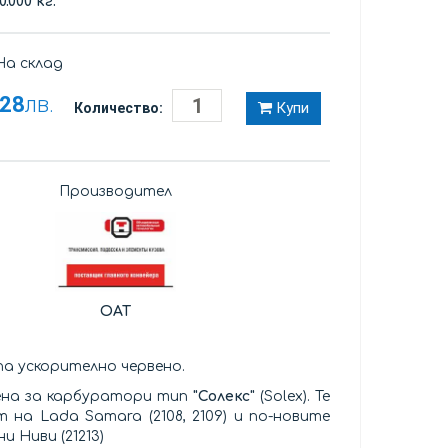
0.000 кг.
а склад
,28
лв.
Купи
Количество:
Производител
OAT
а ускорително червено.
ена за карбуратори тип
"Солекс"
(Solex). Те
 на Lada Samara (2108, 2109) и по-новите
 Ниви (21213)