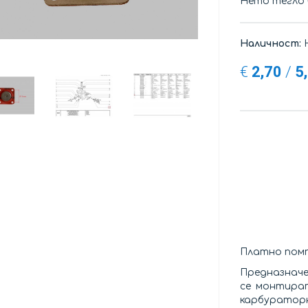
Нето тегло
Наличност:
Н
€
2,70
/
5
Платно помп
Предназнач
се монтират
карбураторни