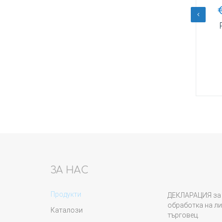
лв.
€
11,20
/
21,91
лв.
илтър
Регулатор празен ход
пластмасов накрайник
Купи
ЗА НАС
Продукти
ДЕКЛАРАЦИЯ за 
обработка на ли
Каталози
търговец.