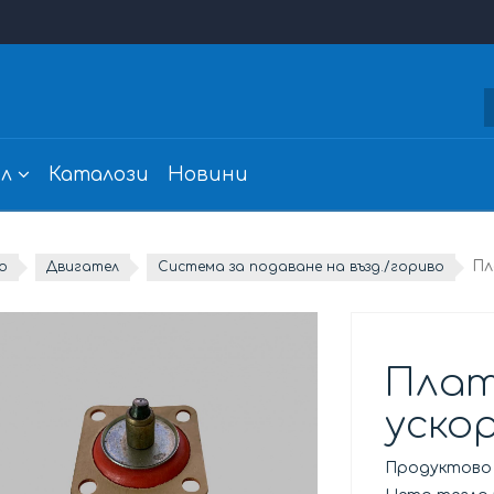
л
Каталози
Новини
Пл
о
Двигател
Система за подаване на възд./гориво
Плат
уско
Продуктово