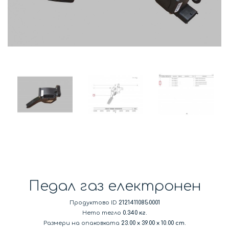
Педал газ електронен
Продуктово ID
21214110850001
Нето тегло
0.340 кг.
Размери на опаковката
23.00
x
39.00
x
10.00 cm.