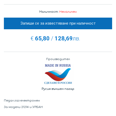
Наличност:
Неналичен
Запиши се за известяване при наличност
€
65,80
/
128,69
лв.
Производител
Русия външен пазар
Педал газ електронен
За модели 21214 и УРБАН