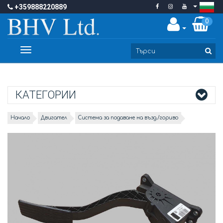
+359888220889
0
Toggle
navigation
КАТЕГОРИИ
Начало
Двигател
Система за подаване на възд./гориво