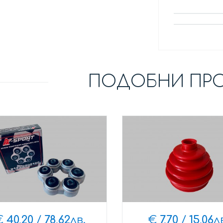
ПОДОБНИ ПР
€
40,20
/
78,62
лв.
€
7,70
/
15,06
л