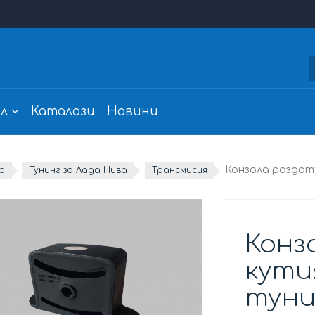
л
Каталози
Новини
Конзола раздат
о
Тунинг за Лада Нива
Трансмисия
Конз
кути
туни