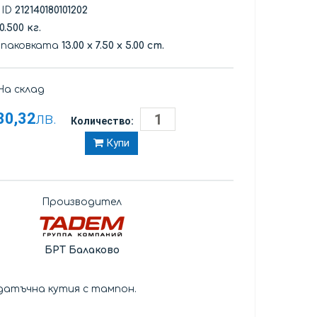
 ID
212140180101202
0.500 кг.
опаковката
13.00
x
7.50
x
5.00 cm.
а склад
30,32
лв.
Количество:
Купи
Производител
БРТ Балаково
датъчна кутия с тампон.