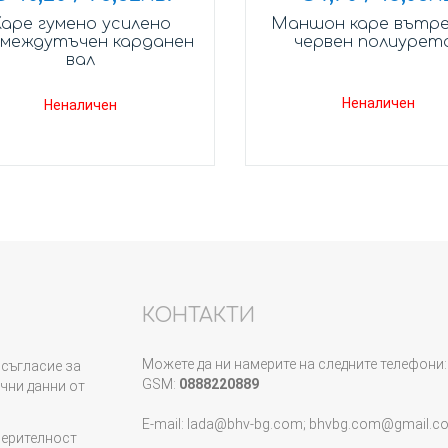
аре гумено усилено
Маншон каре вътр
междутъчен карданен
червен полиурет
вал
Неналичен
Неналичен
КОНТАКТИ
Можете да ни намерите на следните телефони:
съгласие за
GSM:
0888220889
чни данни от
E-mail: lada@bhv-bg.com; bhvbg.com@gmail.c
верителност