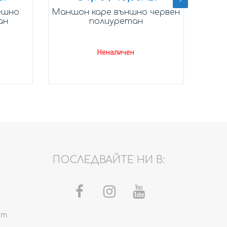
ешно
Маншон каре външно червен
Дифе
ан
полиуретан
Неналичен
ПОСЛЕДВАЙТЕ НИ В:
om