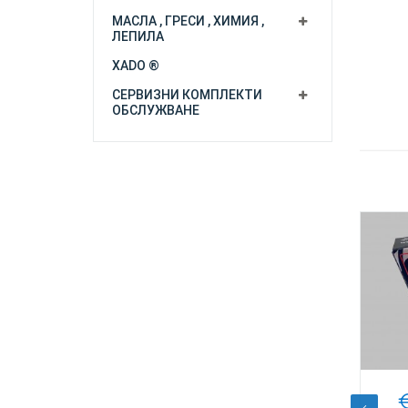
МАСЛА , ГРЕСИ , ХИМИЯ ,
ЛЕПИЛА
XADO ®
СЕРВИЗНИ КОМПЛЕКТИ
ОБСЛУЖВАНЕ
лв.
€
23,70
/
46,35
лв.