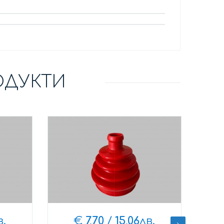
ОДУКТИ
в.
€
7,70
/
15,06
лв.
€