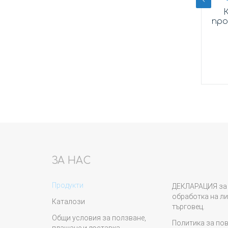
ителна
Лост превключване 5
К
210
степенна скоростна кутия
про
комплект, хром
Неналичен
ЗА НАС
Продукти
ДЕКЛАРАЦИЯ за 
обработка на ли
Каталози
търговец.
Общи условия за ползване,
Политика за по
плащане и доставка