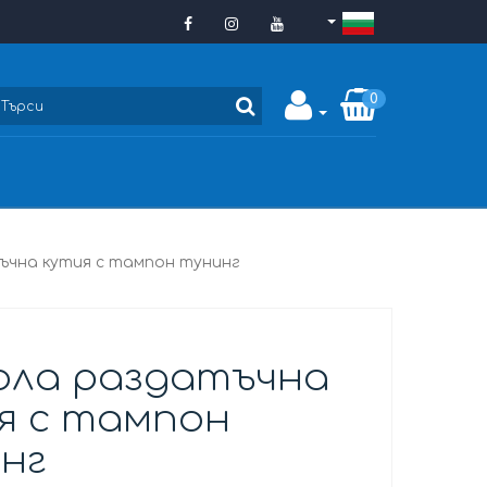
0
ъчна кутия с тампон тунинг
ола раздатъчна
я с тампон
нг