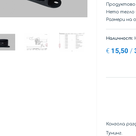
Продуктово
Нето тегло
Размери на 
Наличност:
Н
€
15,50
/
Конзола раз
Тунинг.