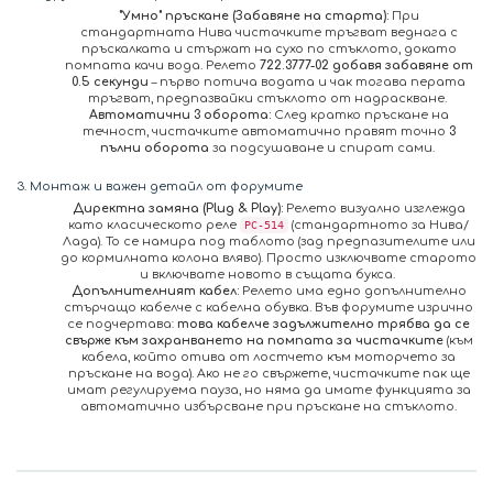
"Умно" пръскане (Забавяне на старта):
При
стандартната Нива чистачките тръгват веднага с
пръскалката и стържат на сухо по стъклото, докато
помпата качи вода. Релето
722.3777-02 добавя забавяне от
0.5 секунди
– първо потича водата и чак тогава перата
тръгват, предпазвайки стъклото от надраскване.
Автоматични 3 оборота:
След кратко пръскане на
течност, чистачките автоматично правят точно
3
пълни оборота
за подсушаване и спират сами.
3. Монтаж и важен детайл от форумите
Директна замяна (Plug & Play):
Релето визуално изглежда
като класическото реле
(стандартното за Нива/
РС-514
Лада). То се намира под таблото (зад предпазителите или
до кормилната колона вляво). Просто изключвате старото
и включвате новото в същата букса.
Допълнителният кабел:
Релето има едно допълнително
стърчащо кабелче с кабелна обувка. Във форумите изрично
се подчертава:
това кабелче задължително трябва да се
свърже към захранването на помпата за чистачките
(към
кабела, който отива от лостчето към моторчето за
пръскане на вода). Ако не го свържете, чистачките пак ще
имат регулируема пауза, но няма да имате функцията за
автоматично избърсване при пръскане на стъклото.