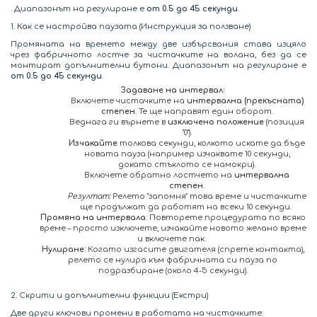
. Диапазонът на регулиране е
от 0.5 до 45 секунди
.
1. Как се настройва паузата (Инструкция за ползване)
Промяната на времето между две избърсвания става изцяло
чрез фабричното лостче за чистачките на волана, без да се
монтират допълнителни бутони. Диапазонът на регулиране е
от 0.5 до 45 секунди
.
Задаване на интервал:
Включете чистачките на
интервална (прекъсната)
степен
. Те ще направят един оборот.
Веднага ги върнете в
изключено положение
(позиция
"0").
Изчакайте
толкова секунди, колкото искате да бъде
новата пауза (например изчаквате 10 секунди,
докато стъклото се намокри).
Включете обратно лостчето на
интервална
степен
.
Резултат:
Релето "запомня" това време и чистачките
ще продължат да работят на всеки 10 секунди.
Промяна на интервала:
Повторете процедурата по всяко
време – просто изключете, изчакайте новото желано време
и включете пак.
Нулиране:
Когато изгасите двигателя (спрете контакта),
релето се нулира към фабричната си пауза по
подразбиране (около 4-5 секунди).
2. Скрити и допълнителни функции (Екстри)
Две други ключови промени в работата на чистачките: