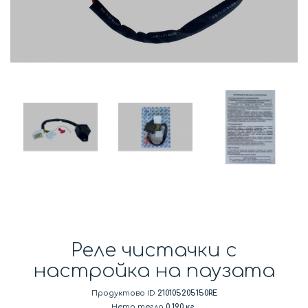
Реле чистачки с
настройка на паузата
Продуктово ID
210105205150RE
Нето тегло
0.190 кг.