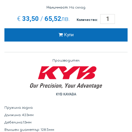
Наличност:
На склад
€
33,50
/
65,52
лв.
Количество:
Купи
Производител
KYB KAYABA
Пружина задна
Дължина: 423мм
Дебелина:13мм
Външен диаметър: 128.5мм