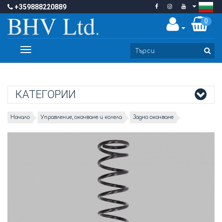
+359888220889
0
Toggle
navigation
КАТЕГОРИИ
Начало
Управление, окачване и колела
Задно окачване