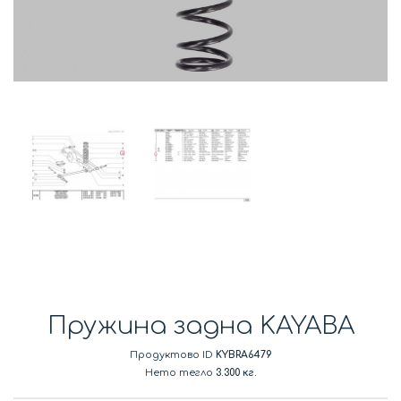
Пружина задна KAYABA
Продуктово ID
KYBRA6479
Нето тегло
3.300 кг.