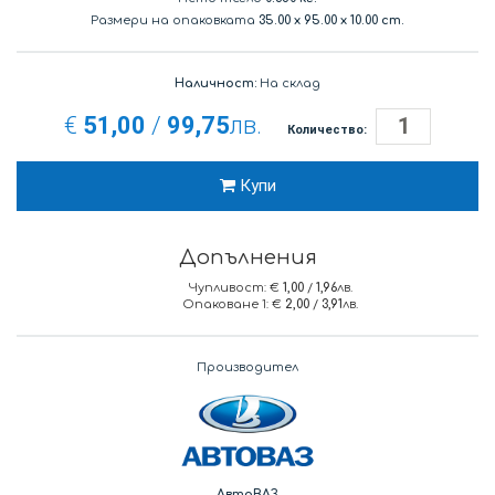
Размери на опаковката
35.00
x
95.00
x
10.00 cm.
Наличност:
На склад
€
51,00
/
99,75
лв.
Количество:
Купи
Допълнения
Чупливост: €
1,00
/
1,96
лв.
Опаковане 1: €
2,00
/
3,91
лв.
Производител
АвтоВАЗ