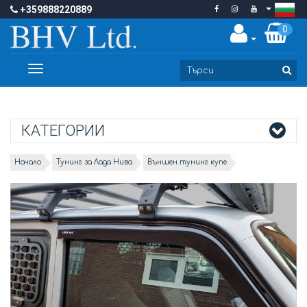
+359888220889
0
Toggle
navigation
КАТЕГОРИИ
Начало
Тунинг за Лада Нива
Външен тунинг купе