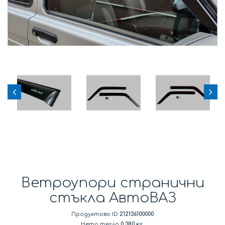
Ветроупори странични
стъкла АвтоВАЗ
Продуктово ID
212136100000
Нето тегло
0.380 кг.