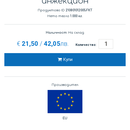
инжекцион
Продуктово ID
210801012005FKT
Нето тегло
1.000 кг.
Наличност:
На склад
€
21,50
/
42,05
лв.
Количество:
Купи
Производител
EU