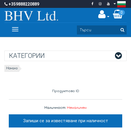
+359888220889
0
Toggle
navigation
КАТЕГОРИИ
Начало
Продуктово ID
Наличност:
Неналичен
Запиши се за известяване при наличност