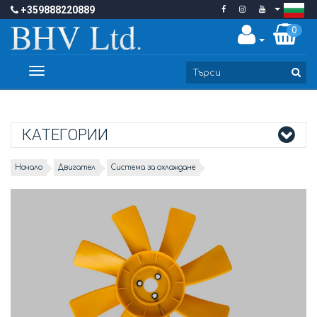
+359888220889
0
Toggle
navigation
КАТЕГОРИИ
Начало
Двигател
Система за охлаждане