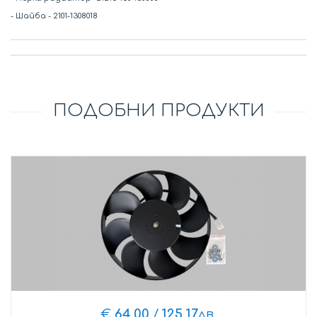
- Шайба - 2101-1308018
ПОДОБНИ ПРОДУКТИ
€
64,00
/
125,17
лв.