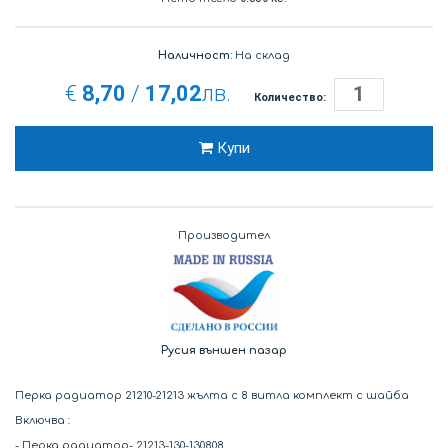
Наличност:
На склад
€
8,70
/
17,02
лв.
Количество:
Купи
Производител
Русия външен пазар
Перка радиатор 21210-21213 жълта с 8 витла комплект с шайба
Включва :
- Перка радиатор- 21213-130-130808