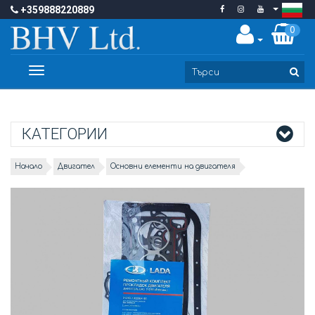
+359888220889
0
Toggle
navigation
КАТЕГОРИИ
Начало
Двигател
Основни елементи на двигателя