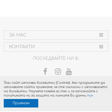
ЗА НАС
КОНТАКТИ
ПОСЛЕДВАЙТЕ НИ В:
Този сайт използва бисквитки (Cookies). Ако продължите да
използвате сайта приемаме, че сте съгласни с използването
на бисквитки. Научете повече за тях и се запознайте с
политиката ни за защита на личните Ви данни
тук
Приемам
Изработка на уеб сайт от dotPress © 2015 - 2026 версия:3.59