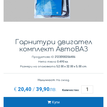
Гарнитури двигател
комплект АвтоВАЗ
Продуктово ID
21230100206486
Нето тегло
0.490 кг.
Размери на опаковката
52.00
x
32.00
x
5.00 cm.
Наличност:
На склад
€
20,40
/
39,90
лв.
Количество:
Купи