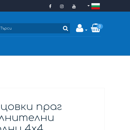
0
цовки праг
лнителни
лни 4х4