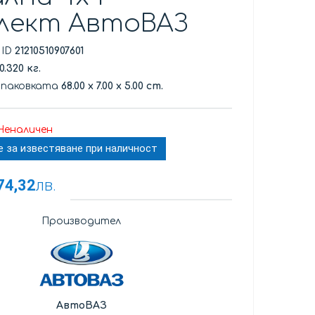
лект АвтоВАЗ
 ID
21210510907601
0.320 кг.
опаковката
68.00
x
7.00
x
5.00 cm.
Неналичен
е за известяване при наличност
74,32
лв.
Производител
АвтоВАЗ