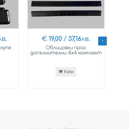
лв.
€
19,00
/
37,16
лв.
 купе
Облицовки праг
допълнителни 4х4 комплект
допъ
Купи