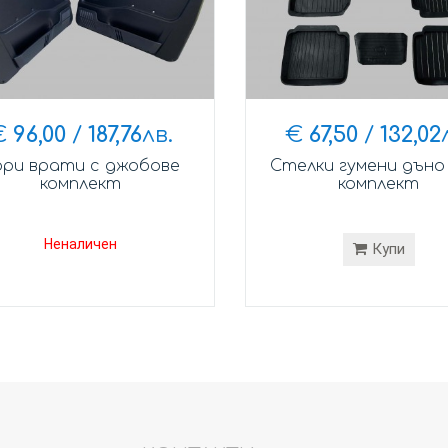
€
96,00
/
187,76
лв.
€
67,50
/
132,02
ори врати с джобове
Стелки гумени дъно
комплект
комплект
Неналичен
Купи