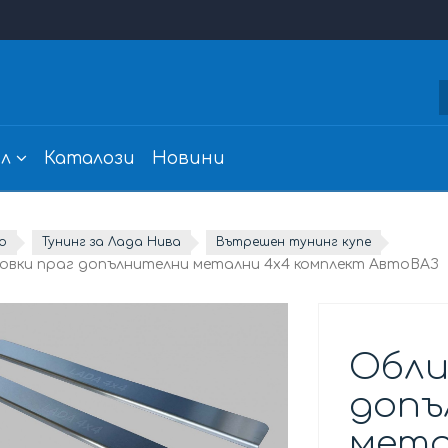
л
Каталози
Новини
о
Тунинг за Лада Нива
Вътрешен тунинг купе
овки праг допълнителни метални 4х4 комплект АвтоВАЗ
Обли
допъ
мета