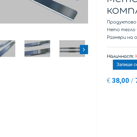
комп
Продуктово
Нето тегло
Размери на 
Наличност:
Запиши с
€
38,00
/