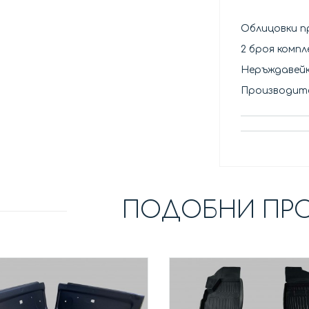
Облицовки п
2 броя комп
Неръждавей
Производит
ПОДОБНИ ПР