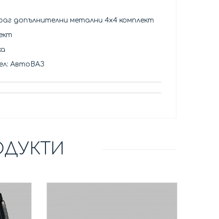
раг допълнителни метални 4х4 комплект
лект
ка
ел: АвтоВАЗ
ОДУКТИ