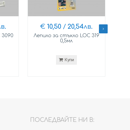
в.
€
10,50
/
20,54
лв.
 3090
Лепило за стъкло LOC 319
Леп
0,5мл
Купи
ПОСЛЕДВАЙТЕ НИ В: