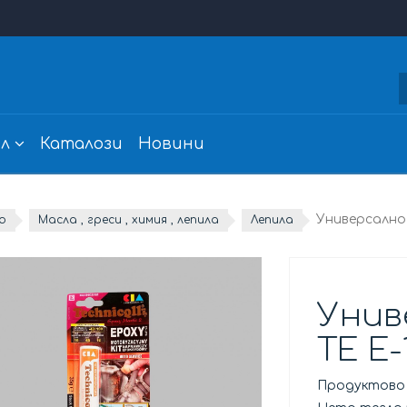
л
Каталози
Новини
Универсално 
о
Масла , греси , химия , лепила
Лепила
Унив
TE E-
Продуктово