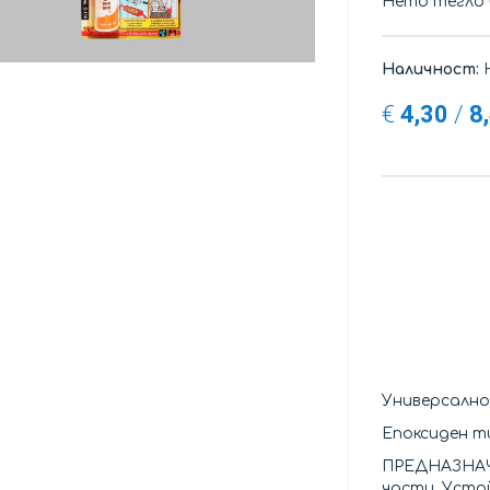
Нето тегло
Наличност:
Н
€
4,30
/
8
Универсално
Епоксиден ти
ПРЕДНАЗ
части. Усто