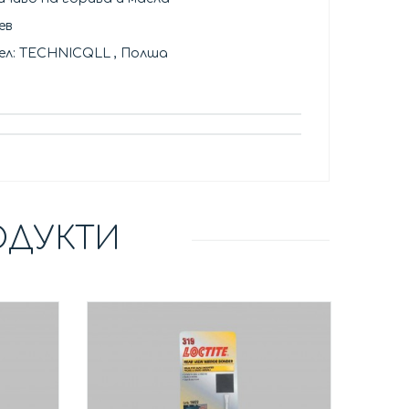
ев
л: TECHNICQLL , Полша
ОДУКТИ