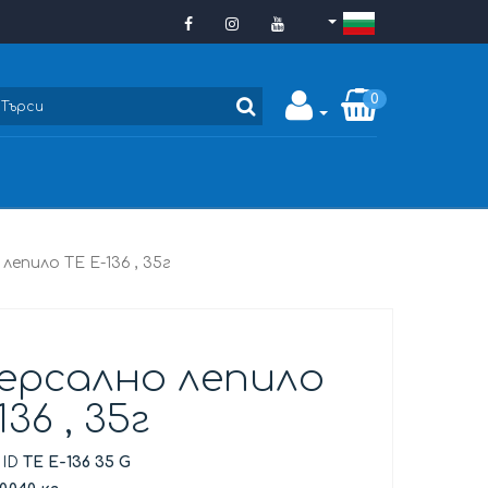
0
лепило TE E-136 , 35г
ерсално лепило
136 , 35г
 ID
TE E-136 35 G