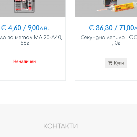
€
4,60
/
9,00
лв.
€
36,30
/
71,00
л
ло за метал MA 20-A40,
Секундно лепило LOC
56г
,10г
Неналичен
Купи
КОНТАКТИ