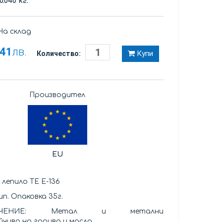
0.040 кг.
а склад
,41
лв.
Купи
Количество:
Производител
EU
 лепило TE E-136
п. Опаковка 35г.
НАЧЕНИЕ: Метал и метални
йчиво на горива и масла