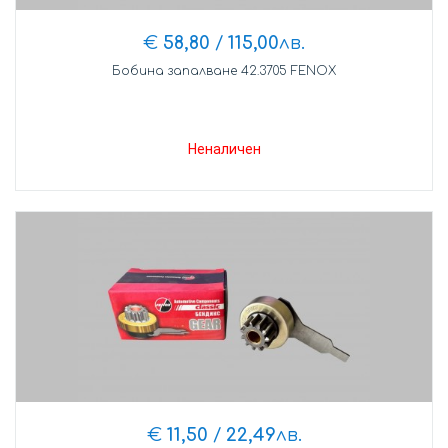
€
58,80
/
115,00
лв.
Бобина запалване 42.3705 FENOX
Неналичен
€
11,50
/
22,49
лв.