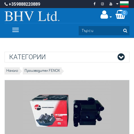
+359888220889
0
Toggle
navigation
КАТЕГОРИИ
Начало
Производител FENOX