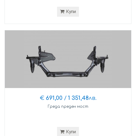
Купи
€
691,00
/
1 351,48
лв.
Греда преден мост
Купи