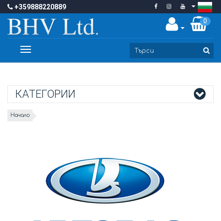
+359888220889
0
Toggle
navigation
КАТЕГОРИИ
Начало