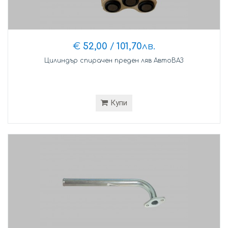
€
52,00
/
101,70
лв.
Цилиндър спирачен преден ляв АвтоВАЗ
Купи