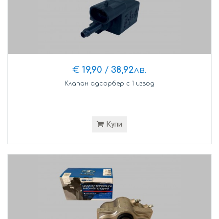
€
19,90
/
38,92
лв.
Клапан адсорбер с 1 извод
Купи