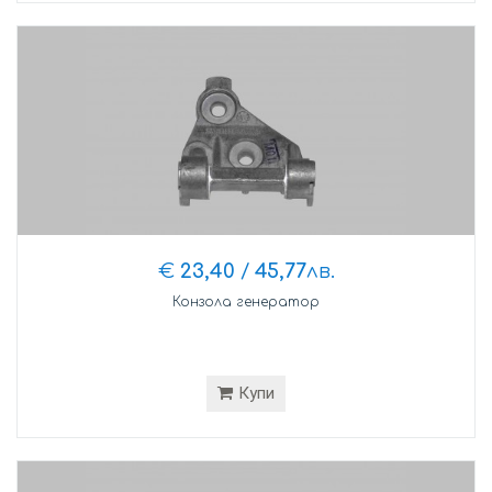
€
23,40
/
45,77
лв.
Конзола генератор
Купи