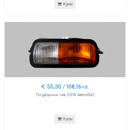
Купи
€
55,30
/
108,16
лв.
Подфарник ляв 21214 АвтоВАЗ
Купи