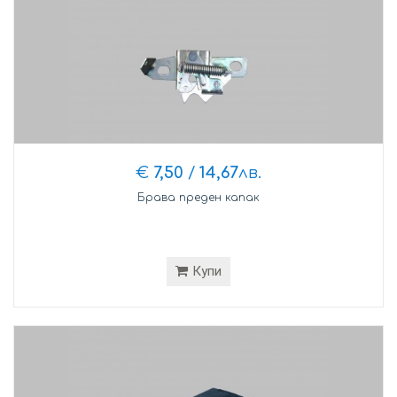
€
7,50
/
14,67
лв.
Брава преден капак
Купи