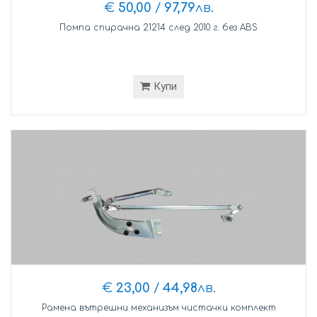
€
50,00
/
97,79
лв.
Помпа спирачна 21214 след 2010 г. без ABS
Купи
€
23,00
/
44,98
лв.
Рамена вътрешни механизъм чистачки комплект