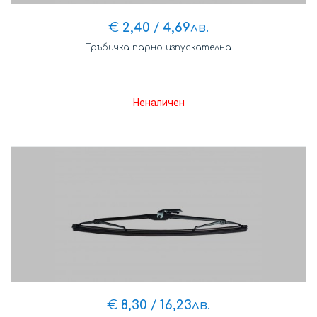
€
2,40
/
4,69
лв.
Тръбичка парно изпускателна
Неналичен
€
8,30
/
16,23
лв.