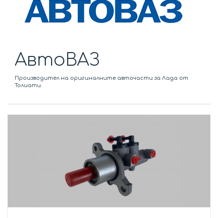
АвтоВАЗ
Производител на оригиналните авточасти за Лада от
Толиати.