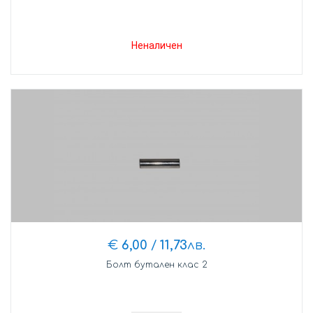
Неналичен
€
6,00
/
11,73
лв.
Болт бутален клас 2